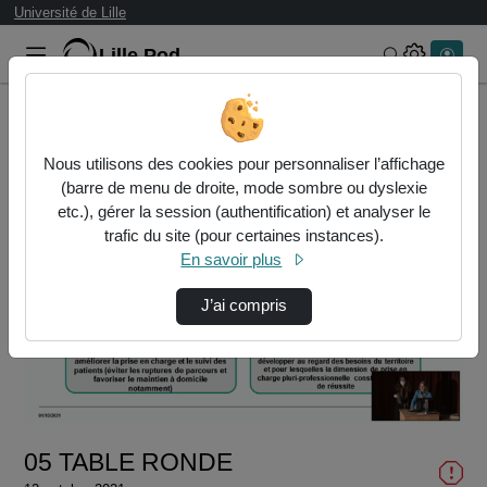
Université de Lille
Lille.Pod
Rechercher 
Accueil
Vidéos
05 TABLE RONDE
Nous utilisons des cookies pour personnaliser l’affichage
(barre de menu de droite, mode sombre ou dyslexie
etc.), gérer la session (authentification) et analyser le
trafic du site (pour certaines instances).
En savoir plus
J’ai compris
Lire
la
vidéo
05 TABLE RONDE