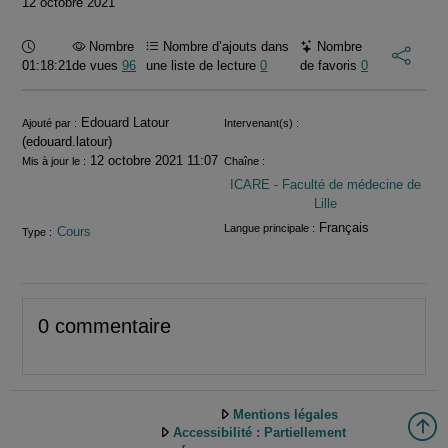
12 octobre 2021
Durée :
Nombre
Nombre d’ajouts dans
Nombre
01:18:21
de vues
96
une liste de lecture
0
de favoris
0
Informations
Edouard Latour
Ajouté par :
Intervenant(s) :
(edouard.latour)
12 octobre 2021 11:07
Mis à jour le :
Chaîne :
ICARE - Faculté de médecine de
Lille
Français
Langue principale :
Cours
Type :
0 commentaire
Mentions légales
Accessibilité : Partiellement