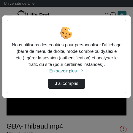
Université de Lille
Lille.Pod
Rechercher 
Accueil
Vidéos
GBA-Thibaud.mp4
Nous utilisons des cookies pour personnaliser l’affichage
(barre de menu de droite, mode sombre ou dyslexie
etc.), gérer la session (authentification) et analyser le
trafic du site (pour certaines instances).
En savoir plus
J’ai compris
Lire
la
vidéo
GBA-Thibaud.mp4