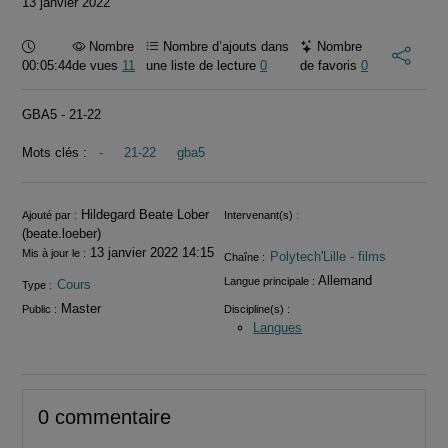
13 janvier 2022
Durée :
Nombre
Nombre d’ajouts dans
Nombre
00:05:44
de vues
11
une liste de lecture
0
de favoris
0
GBA5 - 21-22
Mots clés :
-
21-22
gba5
Informations
Hildegard Beate Lober
Ajouté par :
Intervenant(s) :
(beate.loeber)
13 janvier 2022 14:15
Mis à jour le :
Polytech'Lille - films
Chaîne :
Allemand
Langue principale :
Cours
Type :
Master
Public :
Discipline(s) :
Langues
0 commentaire