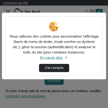
Université de Lille
Lille.Pod
Rechercher 
Accueil
Vidéos
GC5 - Nachrichtenmagazin.mp4
Nous utilisons des cookies pour personnaliser l’affichage
(barre de menu de droite, mode sombre ou dyslexie
Mot de passe requis
etc.), gérer la session (authentification) et analyser le
Cette vidéo est protégée par un mot de passe, veuillez le
trafic du site (pour certaines instances).
fournir et cliquez sur envoyer.
En savoir plus
Mot de passe
*
J’ai compris
Envoyer
Si vous n’avez pas le mot de passe pour ce contenu, veuillez
contacter son propriétaire
.