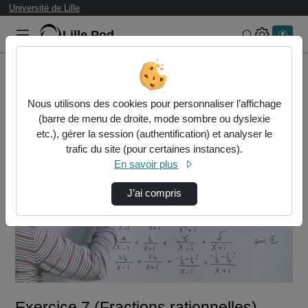
Université de Lille
Lille.Pod
Rechercher 
Accueil
Vidéos
Exercice 7 (Fractions rationnelles) [06970]
Nous utilisons des cookies pour personnaliser l’affichage
(barre de menu de droite, mode sombre ou dyslexie
etc.), gérer la session (authentification) et analyser le
trafic du site (pour certaines instances).
En savoir plus
J’ai compris
Lire
la
vidéo
Exercice 7 (Fractions rationnelles)