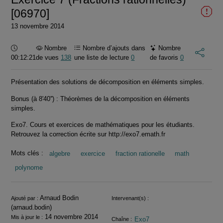
[06970]
13 novembre 2014
Durée :
Nombre
Nombre d’ajouts dans
Nombre
00:12:21
de vues
138
une liste de lecture
0
de favoris
0
Présentation des solutions de décomposition en éléments simples.
Bonus (à 8'40'') : Théorèmes de la décomposition en éléments
simples.
Exo7. Cours et exercices de mathématiques pour les étudiants.
Retrouvez la correction écrite sur http://exo7.emath.fr
Mots clés :
algebre
exercice
fraction rationelle
math
polynome
Informations
Arnaud Bodin
Ajouté par :
Intervenant(s) :
(arnaud.bodin)
14 novembre 2014
Mis à jour le :
Exo7
Chaîne :