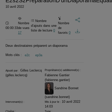
E2s2S2PréparationD'unDiaporamaEquat
10 avril 2022
Nombre
Durée :
Nombre
Nombre
d’ajouts dans une
00:00:33
de vues
de
liste de lecture
0
17
favoris
0
Deux destinataires préparent un diaporama
Mots clés :
e2c
ep3a
Informations
Gilles Leclercq
Propriétaire(s) additionnel(s) :
Ajouté par :
(gilles.leclercq)
Fabienne Gantier
(fabienne.gantier)
Sandrine Bonnet
(sandrine.bonnet)
10 avril 2022
Intervenant(s) :
Mis à jour le :
14:03
Chaîne :
Type :