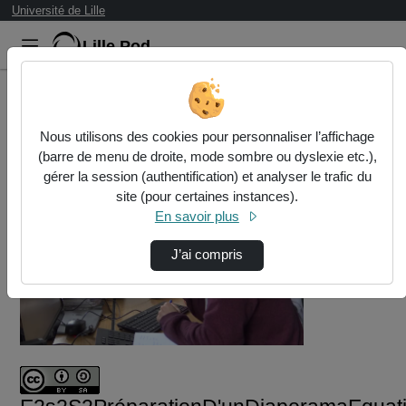
Université de Lille
Lille.Pod
Accueil
Vidéos
Nous utilisons des cookies pour personnaliser l’affichage
E2s2S2PréparationD'unDiaporamaEquation.mp4
(barre de menu de droite, mode sombre ou dyslexie etc.),
gérer la session (authentification) et analyser le trafic du
site (pour certaines instances).
En savoir plus
J’ai compris
Lire
la
vidéo