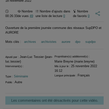
18 novembre 2022
Durée :
Nombre
Nombre d’ajouts dans
Nombre
00:26:33
de vues
49
une liste de lecture
0
de favoris
0
Ouverture de la première journée commune des réseaux SupDPO et
AURORE
Mots clés :
archives
archivistes
aurore
dpo
supdpo
Informations
Jean-Luc Tessier (jean-
Propriétaire(s) additionnel(s) :
Ajouté par :
luc.tessier)
Marie Breyne (marie.breyne)
25 novembre 2022
Intervenant(s) :
Mis à jour le :
16:12
Français
Langue principale :
Séminaire
Type :
Autre
Public :
Les commentaires ont été désactivés pour cette vidéo.