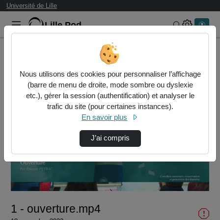
Université de Lille
Lille.Pod
Rechercher 
Accueil
Vidéos
1 - ouverture.mp4
Nous utilisons des cookies pour personnaliser l’affichage
(barre de menu de droite, mode sombre ou dyslexie
etc.), gérer la session (authentification) et analyser le
trafic du site (pour certaines instances).
En savoir plus
J’ai compris
Lire
la
vidéo
1 - ouverture.mp4