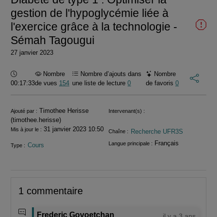
gestion de l'hypoglycémie liée à
l'exercice grâce à la technologie -
Sémah Tagougui
27 janvier 2023
Durée :
Nombre
Nombre d’ajouts dans
Nombre
00:17:33
de vues
154
une liste de lecture
0
de favoris
0
Informations
Timothee Herisse
Ajouté par :
Intervenant(s) :
(timothee.herisse)
31 janvier 2023 10:50
Mis à jour le :
Recherche UFR3S
Chaîne :
Français
Langue principale :
Cours
Type :
1 commentaire
Frederic Govoetchan
il y a 3 ans