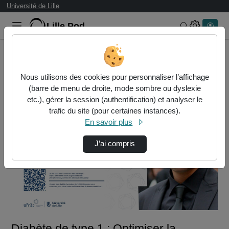
Université de Lille
Lille.Pod
Rechercher 
Accueil
Vidéos
Diabète de type 1 : Optimiser la gestion de …
Nous utilisons des cookies pour personnaliser l’affichage
(barre de menu de droite, mode sombre ou dyslexie
etc.), gérer la session (authentification) et analyser le
trafic du site (pour certaines instances).
En savoir plus
J’ai compris
Lire
la
vidéo
Diabète de type 1 : Optimiser la