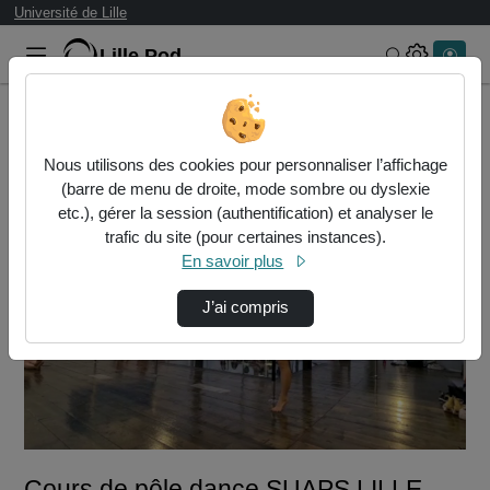
Université de Lille
Lille.Pod
Rechercher 
Accueil
Vidéos
Cours de pôle dance SUAPS LILLE 2022-23.mp4
Nous utilisons des cookies pour personnaliser l’affichage
(barre de menu de droite, mode sombre ou dyslexie
etc.), gérer la session (authentification) et analyser le
trafic du site (pour certaines instances).
En savoir plus
J’ai compris
Lire
la
vidéo
Cours de pôle dance SUAPS LILLE