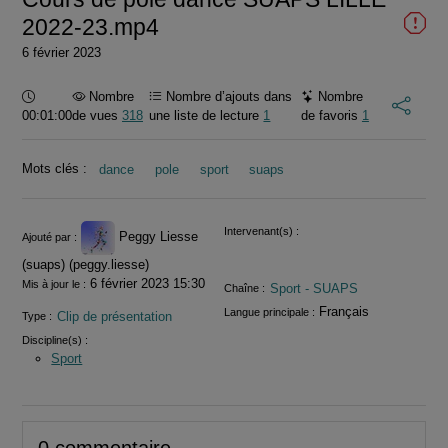
2022-23.mp4
6 février 2023
Durée :
Nombre
Nombre d’ajouts dans
Nombre
00:01:00
de vues
318
une liste de lecture
1
de favoris
1
Mots clés :
dance
pole
sport
suaps
Informations
Intervenant(s) :
Peggy Liesse
Ajouté par :
(suaps) (peggy.liesse)
6 février 2023 15:30
Mis à jour le :
Sport - SUAPS
Chaîne :
Français
Langue principale :
Clip de présentation
Type :
Discipline(s) :
Sport