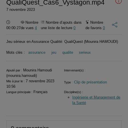
QualiQuest_Cas6_Vystagon.mp4
7 novembre 2023
Durée :
Nombre
Nombre d’ajouts dans
Nombre
00:00:27
de vues
4
une liste de lecture
0
de favoris
0
Jeu sérieux en Assurance Qualité: QualiQuest (Mounira HAMOUDI)
Mots clés :
assurance
jeu
qualite
serieux
Informations
Mounira Hamoudi
Ajouté par :
Intervenant(s) :
(mounira.hamoudi)
7 novembre 2023
Mis à jour le :
Clip de présentation
Type :
10:56
Français
Langue principale :
Discipline(s) :
Ingénierie et Management de
la Santé