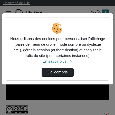
Université de Lille
Lille.Pod
Rechercher 
Accueil
Vidéos
QualiQuest_Cas6_Vystagon.mp4
Nous utilisons des cookies pour personnaliser l’affichage
(barre de menu de droite, mode sombre ou dyslexie
etc.), gérer la session (authentification) et analyser le
trafic du site (pour certaines instances).
En savoir plus
J’ai compris
Lire
la
vidéo