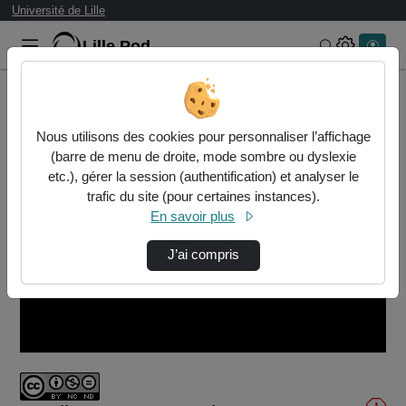
Université de Lille
Lille.Pod
Rechercher 
Accueil
Vidéos
QualiQuest_Cas6_Fin1.mp4
Nous utilisons des cookies pour personnaliser l’affichage
(barre de menu de droite, mode sombre ou dyslexie
etc.), gérer la session (authentification) et analyser le
trafic du site (pour certaines instances).
En savoir plus
J’ai compris
Lire
la
vidéo