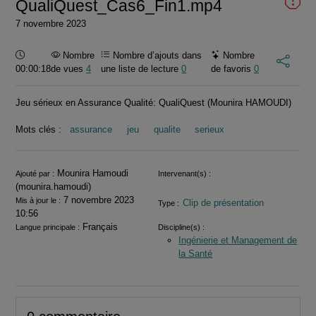
QualiQuest_Cas6_Fin1.mp4
7 novembre 2023
Durée :
Nombre
Nombre d’ajouts dans
Nombre
00:00:18
de vues
4
une liste de lecture
0
de favoris
0
Jeu sérieux en Assurance Qualité: QualiQuest (Mounira HAMOUDI)
Mots clés :
assurance
jeu
qualite
serieux
Informations
Mounira Hamoudi
Ajouté par :
Intervenant(s) :
(mounira.hamoudi)
7 novembre 2023
Mis à jour le :
Clip de présentation
Type :
10:56
Français
Langue principale :
Discipline(s) :
Ingénierie et Management de
la Santé