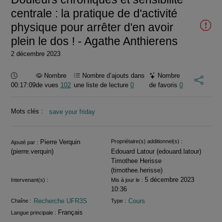
centrale : la pratique de d'activité
physique pour arrêter d'en avoir
plein le dos ! - Agathe Anthierens
2 décembre 2023
Durée :
Nombre
Nombre d’ajouts dans
Nombre
00:17:09
de vues
102
une liste de lecture
0
de favoris
0
Mots clés :
save your friday
Informations
Pierre Verquin
Propriétaire(s) additionnel(s) :
Ajouté par :
(pierre.verquin)
Edouard Latour (edouard.latour)
Timothee Herisse
(timothee.herisse)
5 décembre 2023
Intervenant(s) :
Mis à jour le :
10:36
Recherche UFR3S
Cours
Chaîne :
Type :
Français
Langue principale :