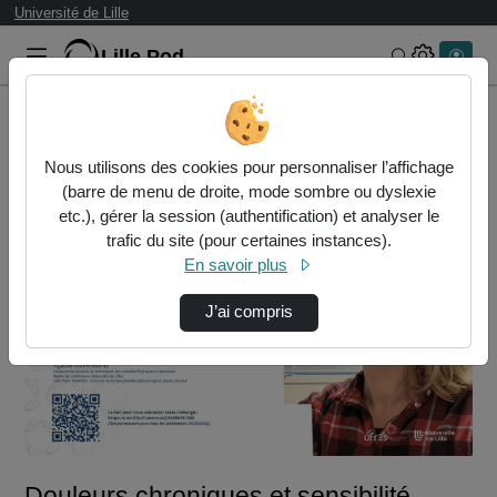
Université de Lille
Lille.Pod
Rechercher 
Accueil
Vidéos
Douleurs chroniques et sensibilité centrale …
Nous utilisons des cookies pour personnaliser l’affichage
(barre de menu de droite, mode sombre ou dyslexie
etc.), gérer la session (authentification) et analyser le
trafic du site (pour certaines instances).
En savoir plus
J’ai compris
Lire
la
vidéo
Douleurs chroniques et sensibilité