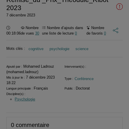
2023
7 décembre 2023
Durée :
Nombre
Nombre d’ajouts dans
Nombre
00:18:06
de vues
30
une liste de lecture
0
de favoris
0
Mots clés :
cognitive
psychologie
science
Informations
Mohamed Ladrouz
Ajouté par :
Intervenant(s) :
(mohamed.ladrouz)
7 décembre 2023
Mis à jour le :
Conférence
Type :
18:22
Français
Doctorat
Langue principale :
Public :
Discipline(s) :
Psychologie
0 commentaire