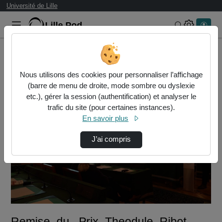
Université de Lille
Lille.Pod
Rechercher 
Accueil
Vidéos
Remise_du _Prix_Theodule_Ribot 2023
Nous utilisons des cookies pour personnaliser l’affichage
(barre de menu de droite, mode sombre ou dyslexie
etc.), gérer la session (authentification) et analyser le
trafic du site (pour certaines instances).
En savoir plus
J’ai compris
Lire
la
vidéo
Remise_du _Prix_Theodule_Ribot