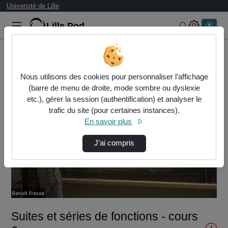
Université de Lille
Lille.Pod
Rechercher 
Accueil
Vidéos
Suites et séries de fonctions - cours 6
Nous utilisons des cookies pour personnaliser l’affichage
(barre de menu de droite, mode sombre ou dyslexie
etc.), gérer la session (authentification) et analyser le
trafic du site (pour certaines instances).
En savoir plus
J’ai compris
Lire
la
vidéo
Suites et séries de fonctions - cours