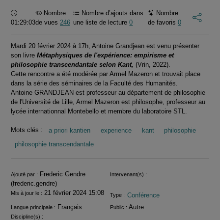
Durée :
Nombre
Nombre d’ajouts dans
Nombre
01:29:03
de vues
246
une liste de lecture
0
de favoris
0
Mardi 20 février 2024 à 17h, Antoine Grandjean est venu présenter
son livre
Métaphysiques de l'expérience: empirisme et
philosophie transcendantale selon Kant,
(Vrin, 2022).
Cette rencontre a été modérée par Armel Mazeron et trouvait place
dans la série des séminaires de la Faculté des Humanités.
Antoine GRANDJEAN est professeur au département de philosophie
de l'Université de Lille, Armel Mazeron est philosophe, professeur au
lycée internationnal Montebello et membre du laboratoire STL.
Mots clés :
a priori kantien
experience
kant
philosophie
philosophie transcendantale
Informations
Frederic Gendre
Ajouté par :
Intervenant(s) :
(frederic.gendre)
21 février 2024 15:08
Mis à jour le :
Conférence
Type :
Français
Autre
Langue principale :
Public :
Discipline(s) :