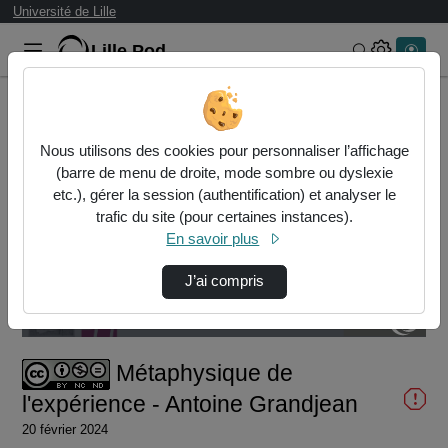
Université de Lille
Lille.Pod
Rechercher 
Accueil
Vidéos
Métaphysique de l'expérience - Antoine Grand…
Nous utilisons des cookies pour personnaliser l’affichage
(barre de menu de droite, mode sombre ou dyslexie
etc.), gérer la session (authentification) et analyser le
trafic du site (pour certaines instances).
En savoir plus
J’ai compris
Temps
00:00:000
/
Durée
01:29:03
Chargé
:
Lecture
Sourdine
Image
Plein
0.00%
dans
écran
l'image
actuel
Métaphysique de
l'expérience - Antoine Grandjean
20 février 2024