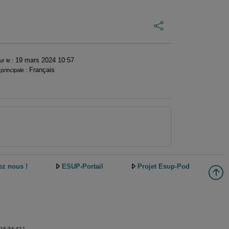
19 mars 2024 10:57
ur le :
Français
principale :
ez nous !
ESUP-Portail
Projet Esup-Pod
16:34:42 ]