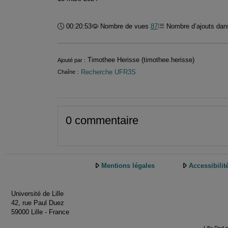
Durée :
00:20:53
Nombre de vues
87
Nombre d’ajouts dans
Informations
Timothee Herisse (timothee.herisse)
Ajouté par :
Recherche UFR3S
Chaîne :
0 commentaire
Mentions légales
Accessibilit
Université de Lille
42, rue Paul Duez
59000 Lille - France
Lille.Pod 