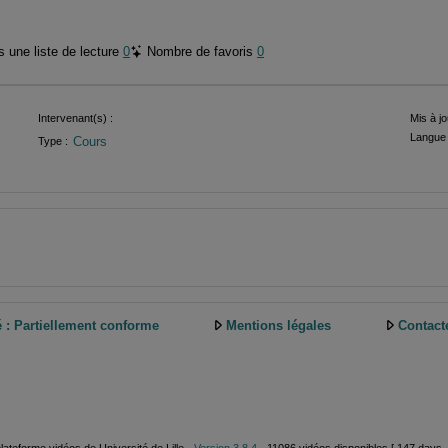
 une liste de lecture
0
Nombre de favoris
0
Intervenant(s) :
Mis à jo
Langue 
Cours
Type :
é : Partiellement conforme
Mentions légales
Contact
plateforme vidéos de Université de Lille -
Version 3.8.4
- 11086 vidéos disponibles [ 147 days, 