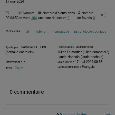
17 mai 2024
Durée :
Nombre
Nombre d’ajouts dans
Nombre
00:04:52
de vues
164
une liste de lecture
0
de favoris
0
Mots clés :
art
histoire
informatique
psychologie cognitive
Informations
Nathalie DELOBEL
Propriétaire(s) additionnel(s) :
Ajouté par :
(nathalie.castelein)
Julien Dumortier (julien.dumortier2)
Laurie Hochain (laurie.hochain)
17 mai 2024 09:53
Intervenant(s) :
Mis à jour le :
Français
Langue principale :
Cours
Type :
0 commentaire
Mentions légales