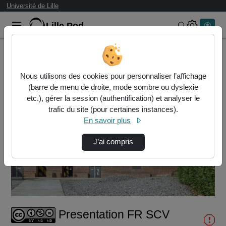
Université de Lille
Lille.Pod
Rechercher 
Accueil
Vidéos
Presentation FR SCV
Nous utilisons des cookies pour personnaliser l’affichage
(barre de menu de droite, mode sombre ou dyslexie
etc.), gérer la session (authentification) et analyser le
trafic du site (pour certaines instances).
En savoir plus
J’ai compris
Lire
la
vidéo
Presentation FR SCV