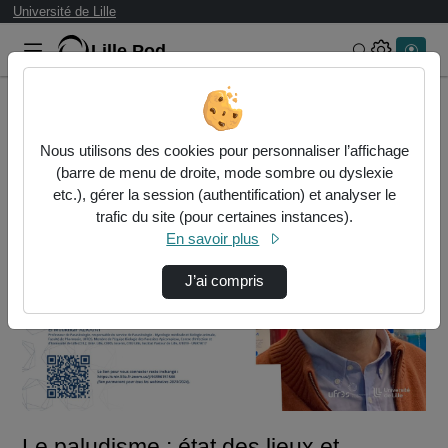
Université de Lille
Lille.Pod
Rechercher 
Accueil
Vidéos
Le paludisme : état des lieux et recherche d…
Nous utilisons des cookies pour personnaliser l’affichage
(barre de menu de droite, mode sombre ou dyslexie
etc.), gérer la session (authentification) et analyser le
trafic du site (pour certaines instances).
En savoir plus
J’ai compris
Lire
la
vidéo
Le paludisme : état des lieux et