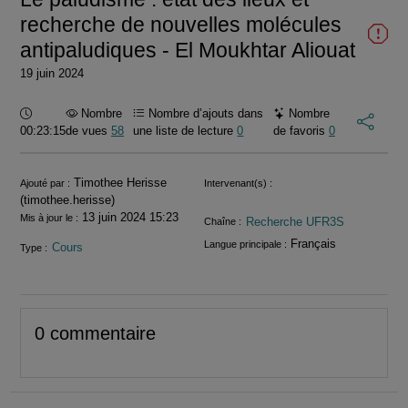
recherche de nouvelles molécules
antipaludiques - El Moukhtar Aliouat
19 juin 2024
Durée :
Nombre
Nombre d’ajouts dans
Nombre
00:23:15
de vues
58
une liste de lecture
0
de favoris
0
Informations
Timothee Herisse
Ajouté par :
Intervenant(s) :
(timothee.herisse)
13 juin 2024 15:23
Mis à jour le :
Recherche UFR3S
Chaîne :
Français
Langue principale :
Cours
Type :
0 commentaire