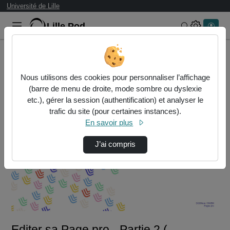
Université de Lille
Lille.Pod
Rechercher 
Accueil
Vidéos
Editer sa Page pro - Partie 2 ( Informations…
Nous utilisons des cookies pour personnaliser l’affichage
(barre de menu de droite, mode sombre ou dyslexie
etc.), gérer la session (authentification) et analyser le
trafic du site (pour certaines instances).
En savoir plus
J’ai compris
Lire
la
vidéo
Editer sa Page pro - Partie 2 (