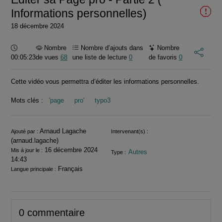
Informations personnelles)
18 décembre 2024
Durée :
Nombre
Nombre d’ajouts dans
Nombre
00:05:23
de vues
68
une liste de lecture
0
de favoris
0
Cette vidéo vous permettra d’éditer les informations personnelles.
Mots clés :
'page
pro'
typo3
Informations
Arnaud Lagache
Ajouté par :
Intervenant(s) :
(arnaud.lagache)
16 décembre 2024
Mis à jour le :
Autres
Type :
14:43
Français
Langue principale :
0 commentaire