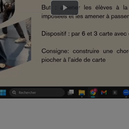
Lire
la
vidéo