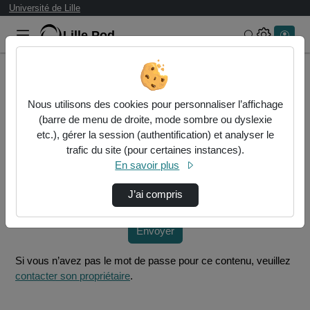
Université de Lille
Lille.Pod
Rechercher 
Accueil
Vidéos
2025L3Man_StageOUALIMyriam .mp4
Nous utilisons des cookies pour personnaliser l’affichage
(barre de menu de droite, mode sombre ou dyslexie
Mot de passe requis
etc.), gérer la session (authentification) et analyser le
Cette vidéo est protégée par un mot de passe, veuillez le
trafic du site (pour certaines instances).
fournir et cliquez sur envoyer.
En savoir plus
Mot de passe
*
J’ai compris
Envoyer
Si vous n’avez pas le mot de passe pour ce contenu, veuillez
contacter son propriétaire
.