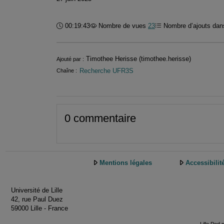
Durée :
00:19:43
Nombre de vues
23
Nombre d’ajouts dans
Informations
Timothee Herisse (timothee.herisse)
Ajouté par :
Recherche UFR3S
Chaîne :
0 commentaire
Mentions légales
Accessibilit
Université de Lille
42, rue Paul Duez
59000 Lille - France
Lille.Pod 