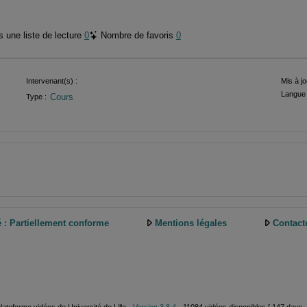
 une liste de lecture
0
Nombre de favoris
0
Intervenant(s) :
Mis à jo
Langue 
Cours
Type :
é : Partiellement conforme
Mentions légales
Contact
plateforme vidéos de Université de Lille -
Version 3.8.4
- 11084 vidéos disponibles [ 147 days, 