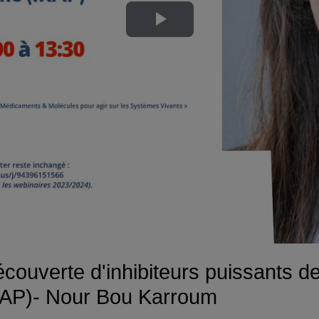
Lire
la
vidéo
écouverte d'inhibiteurs puissants d
(IRAP)- Nour Bou Karroum