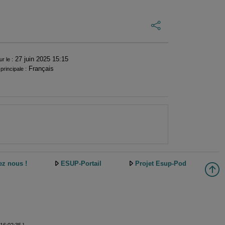
27 juin 2025 15:15
ur le :
Français
principale :
ez nous !
ESUP-Portail
Projet Esup-Pod
16:02:35 ]