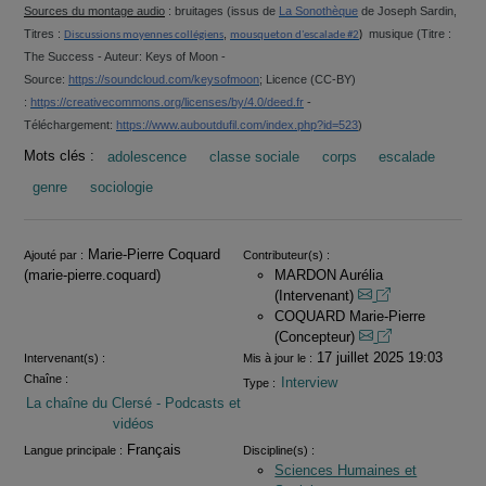
Sources du montage audio
: bruitages (issus de
La Sonothèque
de Joseph Sardin,
Titres :
,
musique (Titre :
Discussions moyennes collégiens
mousqueton d'escalade #2
)
The Success - Auteur: Keys of Moon -
Source:
https://soundcloud.com/keysofmoon
; Licence (CC-BY)
:
https://creativecommons.org/licenses/by/4.0/deed.fr
-
Téléchargement:
https://www.auboutdufil.com/index.php?id=523
)
Mots clés :
adolescence
classe sociale
corps
escalade
genre
sociologie
Informations
Marie-Pierre Coquard
Ajouté par :
Contributeur(s) :
(marie-pierre.coquard)
MARDON Aurélia
(Intervenant)
COQUARD Marie-Pierre
(Concepteur)
17 juillet 2025 19:03
Intervenant(s) :
Mis à jour le :
Chaîne :
Interview
Type :
La chaîne du Clersé - Podcasts et
vidéos
Français
Langue principale :
Discipline(s) :
Sciences Humaines et