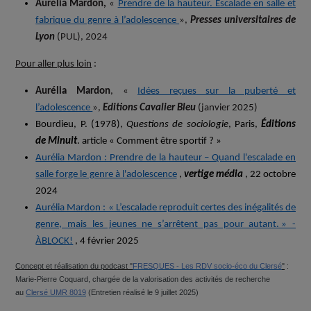
Aurélia Mardon,
«
Prendre de la hauteur. Escalade en salle et
fabrique du genre à l’adolescence
»,
Presses universitaires de
Lyon
(PUL), 2024
Pour aller plus loin
:
Aurélia Mardon
, «
Idées reçues sur la puberté et
l’adolescence
»,
Editions Cavalier Bleu
(janvier 2025)
Bourdieu
, P. (1978),
Questions de sociologie
, Paris,
Éditions
de Minuit
.
article « Comment être sportif ? »
Aurélia Mardon : Prendre de la hauteur – Quand l'escalade en
salle forge le genre à l'adolescence
,
vertige média
, 22 octobre
2024
Aurélia Mardon : « L’escalade reproduit certes des inégalités de
genre, mais les jeunes ne s’arrêtent pas pour autant. » -
ÀBLOCK!
, 4 février 2025
Concept et réalisation du podcast "
FRESQUES - Les RDV socio-éco du Clersé
"
:
Marie-Pierre Coquard, chargée de la valorisation des activités de recherche
au
Clersé UMR 8019
(Entretien réalisé le 9 juillet 2025)