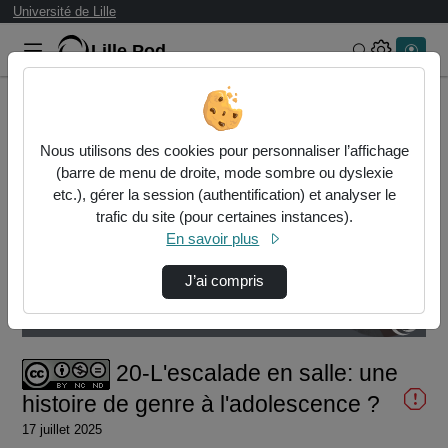
Université de Lille
Lille.Pod
Rechercher 
Accueil
Vidéos
20-L'escalade en salle: une histoire de genr…
Nous utilisons des cookies pour personnaliser l’affichage
(barre de menu de droite, mode sombre ou dyslexie
etc.), gérer la session (authentification) et analyser le
trafic du site (pour certaines instances).
En savoir plus
J’ai compris
Temps
00:00:000
/
Durée
23:46:130
Chargé
:
Lecture
Sourdine
Image
Plein
9.79%
dans
écran
l'image
actuel
20-L'escalade en salle: une
histoire de genre à l'adolescence ?
17 juillet 2025