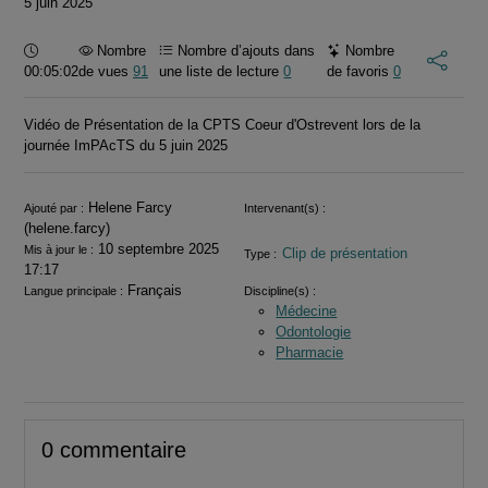
5 juin 2025
Durée :
Nombre
Nombre d’ajouts dans
Nombre
00:05:02
de vues
91
une liste de lecture
0
de favoris
0
Vidéo de Présentation de la CPTS Coeur d'Ostrevent lors de la
journée ImPAcTS du 5 juin 2025
Informations
Helene Farcy
Ajouté par :
Intervenant(s) :
(helene.farcy)
10 septembre 2025
Mis à jour le :
Clip de présentation
Type :
17:17
Français
Langue principale :
Discipline(s) :
Médecine
Odontologie
Pharmacie
0 commentaire