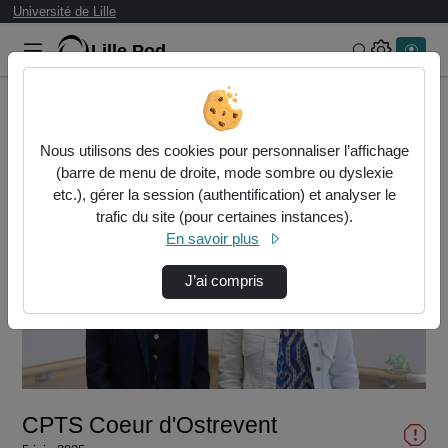
Université de Lille
Lille.Pod
Rechercher 
Accueil
Vidéos
CPTS Coeur d'Ostrevent
Nous utilisons des cookies pour personnaliser l’affichage
(barre de menu de droite, mode sombre ou dyslexie
etc.), gérer la session (authentification) et analyser le
trafic du site (pour certaines instances).
En savoir plus
J’ai compris
Lire
la
vidéo
CPTS Coeur d'Ostrevent