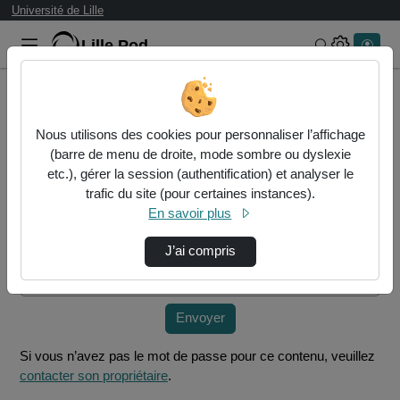
Université de Lille
Lille.Pod
Rechercher 
Accueil
Vidéos
MED4 Séminaire endocrinologie n°1 2025-2026
Nous utilisons des cookies pour personnaliser l’affichage
(barre de menu de droite, mode sombre ou dyslexie
etc.), gérer la session (authentification) et analyser le
Mot de passe requis
trafic du site (pour certaines instances).
Cette vidéo est protégée par un mot de passe, veuillez le
En savoir plus
fournir et cliquez sur envoyer.
J’ai compris
Mot de passe
*
Envoyer
Si vous n’avez pas le mot de passe pour ce contenu, veuillez
contacter son propriétaire
.