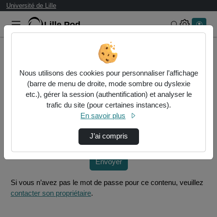
Université de Lille
Lille.Pod
Rechercher 
Accueil
Vidéos
Présentation - Note de rentrée BIATSS
Nous utilisons des cookies pour personnaliser l’affichage
(barre de menu de droite, mode sombre ou dyslexie
Mot de passe requis
etc.), gérer la session (authentification) et analyser le
Cette vidéo est protégée par un mot de passe, veuillez le
trafic du site (pour certaines instances).
fournir et cliquez sur envoyer.
En savoir plus
Mot de passe
*
J’ai compris
Envoyer
Si vous n’avez pas le mot de passe pour ce contenu, veuillez
contacter son propriétaire
.