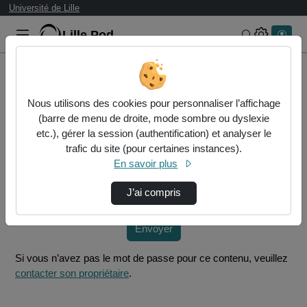
Université de Lille
Lille.Pod
Rechercher 
Accueil
Vidéos
L3 prev Vid 4.mp4
Nous utilisons des cookies pour personnaliser l’affichage
(barre de menu de droite, mode sombre ou dyslexie
Mot de passe requis
etc.), gérer la session (authentification) et analyser le
Cette vidéo est protégée par un mot de passe, veuillez le
trafic du site (pour certaines instances).
fournir et cliquez sur envoyer.
En savoir plus
Mot de passe
*
J’ai compris
Envoyer
Si vous n’avez pas le mot de passe pour ce contenu, veuillez
contacter son propriétaire
.