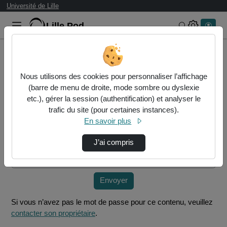
Université de Lille
Lille.Pod
Rechercher 
Accueil
Vidéos
Delaval-ines-l1-lettres-modernes-groupe-6-co…
Nous utilisons des cookies pour personnaliser l’affichage
(barre de menu de droite, mode sombre ou dyslexie
etc.), gérer la session (authentification) et analyser le
Mot de passe requis
trafic du site (pour certaines instances).
Cette vidéo est protégée par un mot de passe, veuillez le
En savoir plus
fournir et cliquez sur envoyer.
J’ai compris
Mot de passe
*
Envoyer
Si vous n’avez pas le mot de passe pour ce contenu, veuillez
contacter son propriétaire
.