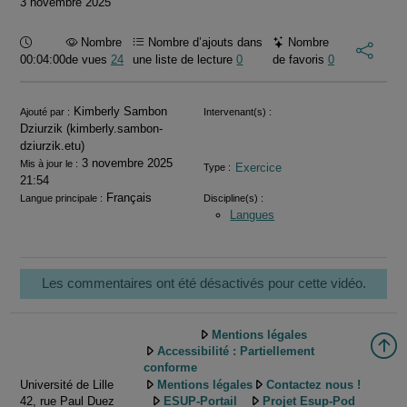
3 novembre 2025
Durée :
Nombre
Nombre d’ajouts dans
Nombre
00:04:00
de vues
24
une liste de lecture
0
de favoris
0
Informations
Kimberly Sambon
Ajouté par :
Intervenant(s) :
Dziurzik (kimberly.sambon-
dziurzik.etu)
3 novembre 2025
Mis à jour le :
Exercice
Type :
21:54
Français
Langue principale :
Discipline(s) :
Langues
Les commentaires ont été désactivés pour cette vidéo.
Mentions légales
Accessibilité : Partiellement
conforme
Université de Lille
Mentions légales
Contactez nous !
42, rue Paul Duez
ESUP-Portail
Projet Esup-Pod