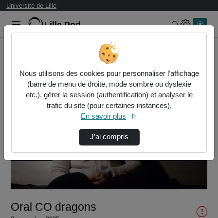
Université de Lille
Lille.Pod
Rechercher 
Accueil
Vidéos
Oral CO dragons
Nous utilisons des cookies pour personnaliser l’affichage
(barre de menu de droite, mode sombre ou dyslexie
etc.), gérer la session (authentification) et analyser le
trafic du site (pour certaines instances).
En savoir plus
J’ai compris
Lire
la
vidéo
Oral CO dragons