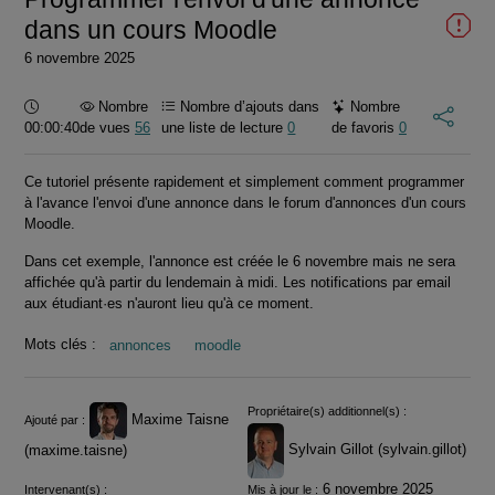
dans un cours Moodle
6 novembre 2025
Durée :
Nombre
Nombre d’ajouts dans
Nombre
00:00:40
de vues
56
une liste de lecture
0
de favoris
0
Ce tutoriel présente rapidement et simplement comment programmer
à l'avance l'envoi d'une annonce dans le forum d'annonces d'un cours
Moodle.
Dans cet exemple, l'annonce est créée le 6 novembre mais ne sera
affichée qu'à partir du lendemain à midi. Les notifications par email
aux étudiant·es n'auront lieu qu'à ce moment.
Mots clés :
annonces
moodle
Informations
Propriétaire(s) additionnel(s) :
Maxime Taisne
Ajouté par :
Sylvain Gillot (sylvain.gillot)
(maxime.taisne)
6 novembre 2025
Intervenant(s) :
Mis à jour le :