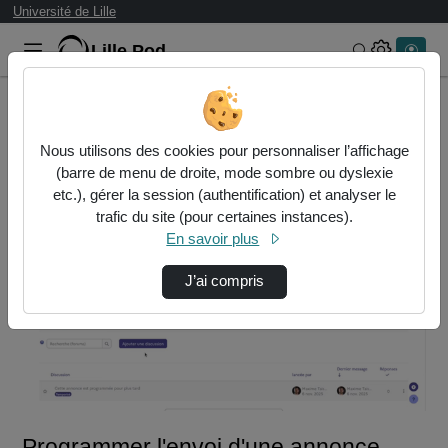
Université de Lille
Lille.Pod
Rechercher 
Accueil
Vidéos
Programmer l'envoi d'une annonce dans un cou…
Nous utilisons des cookies pour personnaliser l’affichage
(barre de menu de droite, mode sombre ou dyslexie
etc.), gérer la session (authentification) et analyser le
trafic du site (pour certaines instances).
En savoir plus
J’ai compris
Lire
la
vidéo
Programmer l'envoi d'une annonce