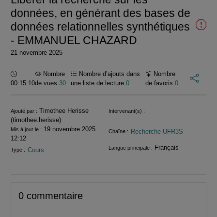
données, en générant des bases de
données relationnelles synthétiques
- EMMANUEL CHAZARD
21 novembre 2025
Durée :
Nombre
Nombre d’ajouts dans
Nombre
00:15:10
de vues
30
une liste de lecture
0
de favoris
0
Informations
Timothee Herisse
Ajouté par :
Intervenant(s) :
(timothee.herisse)
19 novembre 2025
Mis à jour le :
Recherche UFR3S
Chaîne :
12:12
Français
Langue principale :
Cours
Type :
0 commentaire