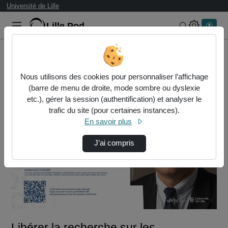
Université de Lille
Lille.Pod
Rechercher 
Accueil
Vidéos
Libérer la recherche sur les données, en gén…
Nous utilisons des cookies pour personnaliser l’affichage
(barre de menu de droite, mode sombre ou dyslexie
etc.), gérer la session (authentification) et analyser le
trafic du site (pour certaines instances).
En savoir plus
J’ai compris
Lire
la
vidéo
Libérer la recherche sur les