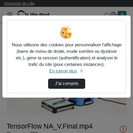
Université de Lille
Lille.Pod
Rechercher 
Accueil
Vidéos
TensorFlow NA_V.Final.mp4
Nous utilisons des cookies pour personnaliser l’affichage
(barre de menu de droite, mode sombre ou dyslexie
etc.), gérer la session (authentification) et analyser le
trafic du site (pour certaines instances).
En savoir plus
J’ai compris
Lire
la
vidéo
TensorFlow NA_V.Final.mp4