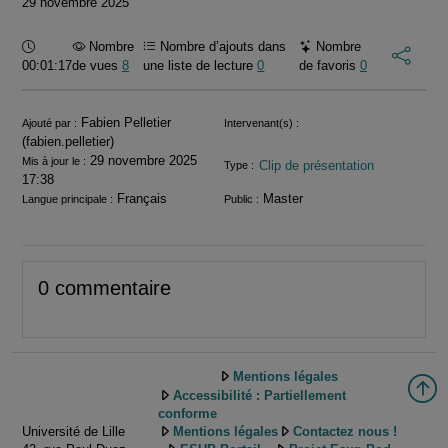
29 novembre 2025
Durée :
Nombre
Nombre d’ajouts dans
Nombre
00:01:17
de vues
8
une liste de lecture
0
de favoris
0
Informations
Fabien Pelletier
Ajouté par :
Intervenant(s) :
(fabien.pelletier)
29 novembre 2025
Mis à jour le :
Clip de présentation
Type :
17:38
Français
Master
Langue principale :
Public :
0 commentaire
Mentions légales
Accessibilité : Partiellement
conforme
Université de Lille
Mentions légales
Contactez nous !