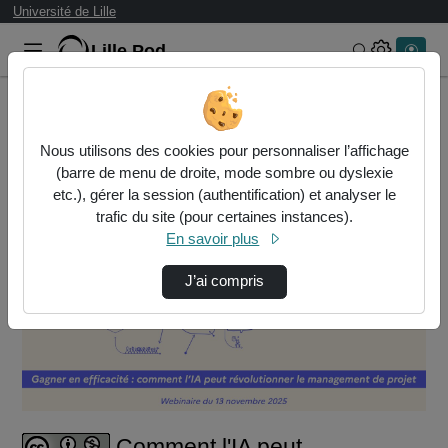
Université de Lille
Lille.Pod
Rechercher 
Accueil
Vidéos
Comment l'IA peut révolutionner le managemen…
Nous utilisons des cookies pour personnaliser l’affichage
(barre de menu de droite, mode sombre ou dyslexie
etc.), gérer la session (authentification) et analyser le
trafic du site (pour certaines instances).
En savoir plus
J’ai compris
Lire
la
vidéo
Comment l'IA peut