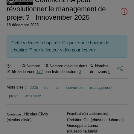
révolutionner le management de
projet ? - Innovember 2025
18 décembre 2025
Cette vidéo est chapitrée. Cliquez sur le bouton de
chapitre
sur le lecteur vidéo pour les voir.
Durée :
Nombre
Nombre d’ajouts dans
Nombre
01:55:35
de vues
172
une liste de lecture
0
de favoris
0
Mots clés :
2025
de
ia
innovember
management
projet
webinaire
Informations
Nicolas Clivio
Propriétaire(s) additionnel(s) :
Ajouté par :
(nicolas.clivio)
Christine Gin (christine.duhamel)
Giuseppina Lumia
(giuseppina.lumia)