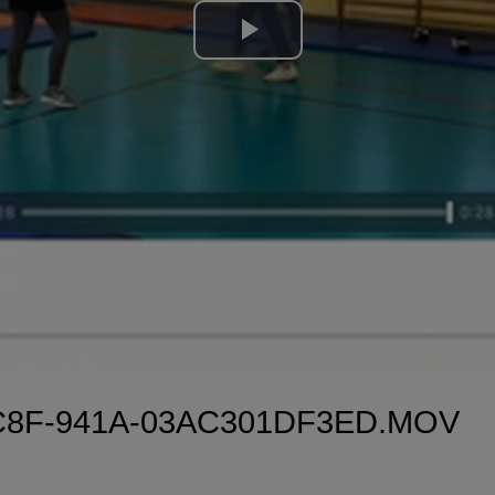
Lire
la
vidéo
C8F-941A-03AC301DF3ED.MOV