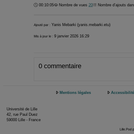
Durée :
00:10:05
Nombre de vues
20
Nombre d’ajouts dans
Informations
Yanis Mebarki (yanis.mebarki.etu)
Ajouté par :
9 janvier 2026 16:29
Mis à jour le :
0 commentaire
Mentions légales
Accessibilit
Université de Lille
42, rue Paul Duez
59000 Lille - France
Lille.Pod 