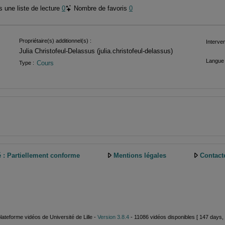
 une liste de lecture
0
Nombre de favoris
0
Propriétaire(s) additionnel(s) :
Interven
Julia Christofeul-Delassus (julia.christofeul-delassus)
Langue 
Cours
Type :
é : Partiellement conforme
Mentions légales
Contact
plateforme vidéos de Université de Lille -
Version 3.8.4
- 11086 vidéos disponibles [ 147 days, 