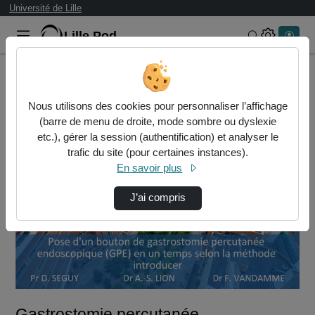
Université de Lille
Lille.Pod
Rechercher 
Accueil
Vidéos
Gastrostomie percutanée endoscopique (GPE) s…
Nous utilisons des cookies pour personnaliser l’affichage
(barre de menu de droite, mode sombre ou dyslexie
etc.), gérer la session (authentification) et analyser le
trafic du site (pour certaines instances).
En savoir plus
J’ai compris
Lire
la
vidéo
Gastrostomie percutanée