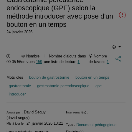
endoscopique (GPE) selon la
méthode introducer avec pose d'un
bouton en un temps
24 janvier 2026
Durée :
Nombre
Nombre d’ajouts dans
Nombre
00:05:56
de vues
159
une liste de lecture
1
de favoris
1
Mots clés :
bouton de gastrostomie
bouton en un temps
gastrostomie
gastrostomie perendoscopique
gpe
introducer
Informations
David Seguy
Ajouté par :
Intervenant(s) :
(david.seguy)
24 janvier 2026 13:21
Mis à jour le :
Document pédagogique
Type :
Français
Langue principale :
Discipline(s) :