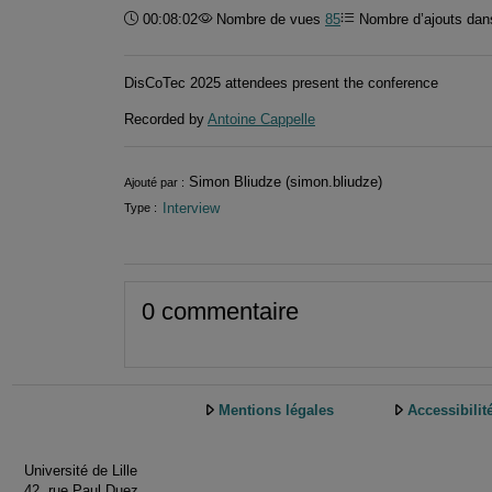
Durée :
00:08:02
Nombre de vues
85
Nombre d’ajouts dans
DisCoTec 2025 attendees present the conference
Recorded by
Antoine Cappelle
Informations
Simon Bliudze (simon.bliudze)
Ajouté par :
Interview
Type :
0 commentaire
Mentions légales
Accessibilit
Université de Lille
42, rue Paul Duez