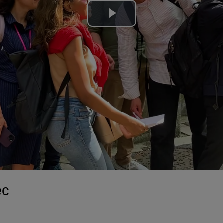
Lire
la
vidéo
ec