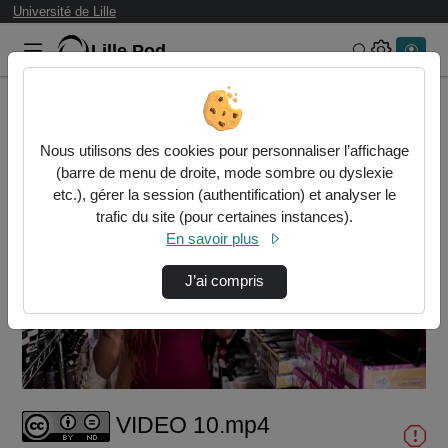
Université de Lille
Lille.Pod
Rechercher 
Accueil
Vidéos
VIDEO 10.mp4
Nous utilisons des cookies pour personnaliser l’affichage
(barre de menu de droite, mode sombre ou dyslexie
etc.), gérer la session (authentification) et analyser le
trafic du site (pour certaines instances).
En savoir plus
J’ai compris
Lire
la
vidéo
VIDEO 10.mp4