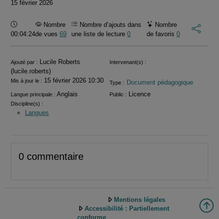
15 février 2026
Durée :
Nombre
Nombre d’ajouts dans
Nombre
00:04:24
de vues
69
une liste de lecture
0
de favoris
0
Informations
Lucile Roberts
Ajouté par :
Intervenant(s) :
(lucile.roberts)
15 février 2026 10:30
Mis à jour le :
Document pédagogique
Type :
Anglais
Licence
Langue principale :
Public :
Discipline(s) :
Langues
0 commentaire
Mentions légales
Accessibilité : Partiellement
conforme