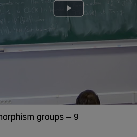
Lire
la
vidéo
orphism groups – 9