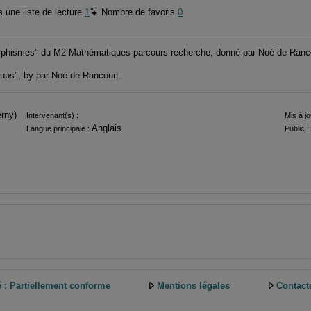
 une liste de lecture
1
Nombre de favoris
0
phismes" du M2 Mathématiques parcours recherche, donné par Noé de Ranco
ups", by par Noé de Rancourt.
rny)
Intervenant(s) :
Mis à jo
Anglais
Langue principale :
Public :
é : Partiellement conforme
Mentions légales
Contact