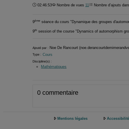
Durée :
02:46:53
Nombre de vues
11
Nombre d’ajouts dans
ème
9
séance du cours "Dynamique des groupes d'automor
th
9
session of the course "Dynamics of automorphism gro
Informations
Noe De Rancourt (noe.derancourtdemimerandve
Ajouté par :
Cours
Type :
Discipline(s) :
Mathématiques
0 commentaire
Mentions légales
Accessibilit