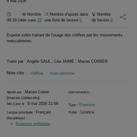
8 mai 2026
Durée :
Nombre
Nombre d’ajouts dans
Nombre
00:19:14
de vues
15
une liste de lecture
0
de favoris
0
Exposé vidéo traitant de l'usage des chiffres par les mouvements
masculinistes.
Traité par : Angèle SAUL ; Léa JAIME ; Maceo COIRIER
Mots clés :
chiffres
masculinisme
Informations
Maceo Coirier
Ajouté par :
Intervenant(s) :
(maceo.coirier.etu)
8 mai 2026 21:59
Mis à jour le :
Exercice
Type :
Français
Licence
Langue principale :
Public :
Discipline(s) :
Sciences politiques