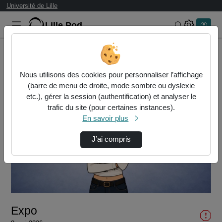
Université de Lille
Lille.Pod
Rechercher 
Accueil
Vidéos
Expo
Nous utilisons des cookies pour personnaliser l’affichage
(barre de menu de droite, mode sombre ou dyslexie
etc.), gérer la session (authentification) et analyser le
trafic du site (pour certaines instances).
En savoir plus
J’ai compris
Lire
la
vidéo
Expo