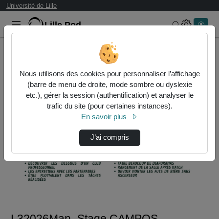
Université de Lille
Lille.Pod
Rechercher 
Accueil
Vidéos
L32026Man_Stage CAMPOS Victor.mp4
Nous utilisons des cookies pour personnaliser l’affichage
(barre de menu de droite, mode sombre ou dyslexie
etc.), gérer la session (authentification) et analyser le
trafic du site (pour certaines instances).
En savoir plus
J’ai compris
Lire
la
vidéo
L32026Man_Stage CAMPOS