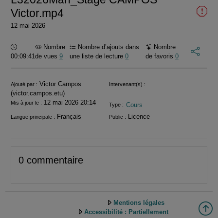
Victor.mp4
12 mai 2026
Durée :
Nombre
Nombre d’ajouts dans
Nombre
00:09:41
de vues
9
une liste de lecture
0
de favoris
0
Informations
Victor Campos
Ajouté par :
Intervenant(s) :
(victor.campos.etu)
12 mai 2026 20:14
Mis à jour le :
Cours
Type :
Français
Licence
Langue principale :
Public :
0 commentaire
Mentions légales
Accessibilité : Partiellement