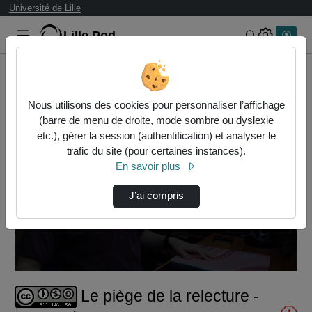
Université de Lille
Lille.Pod
Rechercher 
Accueil
Vidéos
Le piège de la relecture - Apprendre
Nous utilisons des cookies pour personnaliser l’affichage
(barre de menu de droite, mode sombre ou dyslexie
etc.), gérer la session (authentification) et analyser le
trafic du site (pour certaines instances).
En savoir plus
J’ai compris
Lire
la
vidéo
Le piège de la relecture -