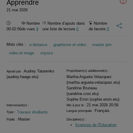
Apprendre
21 mai 2026
Durée :
Nombre
Nombre d’ajouts dans
Nombre
00:02:56
de vues
9
une liste de lecture
0
de favoris
0
Mots clés :
a distance
graphisme et video
master ipm
video et image
xoyozo
Informations
Audrey Tatarenko
Propriétaire(s) additionnel(s) :
Ajouté par :
(audrey.haage.etu)
Martha Argueta Velazquez
(martha.argueta-velazquez.etu)
Sandrine Bruneau
(sandrine.cros.etu)
Sophie Emin (sophie.emin.etu)
21 mai 2026 20:56
Intervenant(s) :
Mis à jour le :
Français
Langue principale :
Travaux étudiants
Type :
Master
Public :
Discipline(s) :
Sciences de l'Education