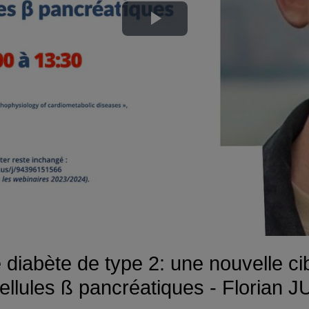
Lire
la
vidéo
 diabète de type 2: une nouvelle ci
 cellules ß pancréatiques - Floria