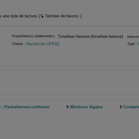
 une liste de lecture
0
Nombre de favoris
0
Propriétaire(s) additionnel(s) :
Timothee Herisse (timothee.herisse)
Interven
Recherche UFR3S
Chaîne :
Type :
é : Partiellement conforme
Mentions légales
Contact