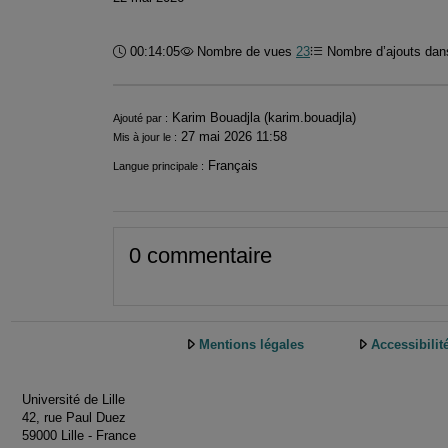
Durée :
00:14:05
Nombre de vues
23
Nombre d’ajouts dans
Informations
Karim Bouadjla (karim.bouadjla)
Ajouté par :
27 mai 2026 11:58
Mis à jour le :
Français
Langue principale :
0 commentaire
Mentions légales
Accessibilit
Université de Lille
42, rue Paul Duez
59000 Lille - France