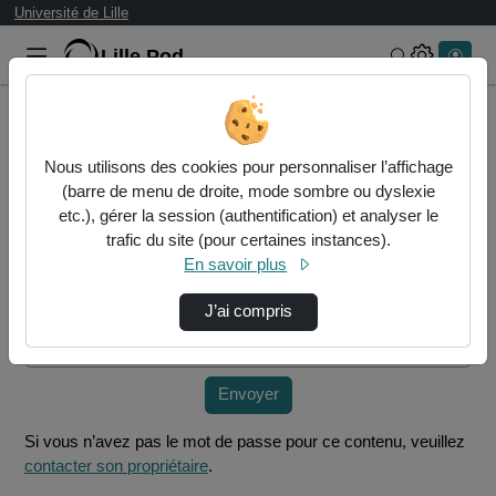
Université de Lille
Lille.Pod
Rechercher 
Accueil
Vidéos
Groupe Clémence Nadira , Valentine , Edwin.m…
Nous utilisons des cookies pour personnaliser l’affichage
(barre de menu de droite, mode sombre ou dyslexie
etc.), gérer la session (authentification) et analyser le
Mot de passe requis
trafic du site (pour certaines instances).
Cette vidéo est protégée par un mot de passe, veuillez le
En savoir plus
fournir et cliquez sur envoyer.
J’ai compris
Mot de passe
*
Envoyer
Si vous n’avez pas le mot de passe pour ce contenu, veuillez
contacter son propriétaire
.