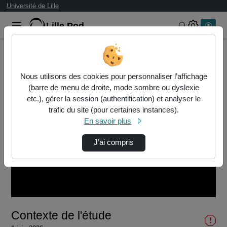
Université de Lille
Lille.Pod
Rechercher 
Accueil
Vidéos
Contexte de l'étude
Nous utilisons des cookies pour personnaliser l’affichage
(barre de menu de droite, mode sombre ou dyslexie
etc.), gérer la session (authentification) et analyser le
trafic du site (pour certaines instances).
En savoir plus
J’ai compris
Lire
la
vidéo
Contexte de l'étude