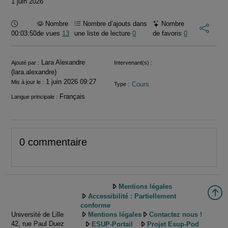
1 juin 2026
Durée :
Nombre
Nombre d’ajouts dans
Nombre
00:03:50
de vues
13
une liste de lecture
0
de favoris
0
Informations
Lara Alexandre
Ajouté par :
Intervenant(s) :
(lara.alexandre)
1 juin 2026 09:27
Mis à jour le :
Cours
Type :
Français
Langue principale :
0 commentaire
Mentions légales
Accessibilité : Partiellement
conforme
Université de Lille
Mentions légales
Contactez nous !
42, rue Paul Duez
ESUP-Portail
Projet Esup-Pod