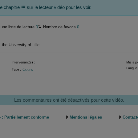
de chapitre
sur le lecteur vidéo pour les voir.
une liste de lecture
0
Nombre de favoris
0
the University of Lille.
Intervenant(s) :
Mis à jo
Langue 
Cours
Type :
Les commentaires ont été désactivés pour cette vidéo.
é : Partiellement conforme
Mentions légales
Contact