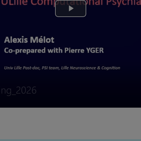
Lire
la
vidéo