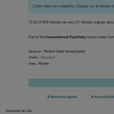
Cette vidéo est chapitrée. Cliquez sur le bouton 
Durée :
00:17:55
Nombre de vues
8
Nombre d’ajouts dans 
Part of the
Computational Psychiatry
course series from 
Informations
Renaud Jardri (renaud.jardri)
Ajouté par :
Neurotech
Chaîne :
Master
Public :
Mentions légales
Accessibilit
Université de Lille