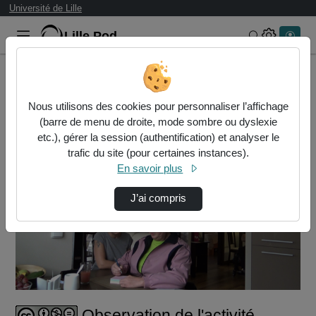
Université de Lille
Lille.Pod
Rechercher 
Accueil
Vidéos
Observation de l'activité d'une aide à domic…
Nous utilisons des cookies pour personnaliser l’affichage
(barre de menu de droite, mode sombre ou dyslexie
etc.), gérer la session (authentification) et analyser le
trafic du site (pour certaines instances).
En savoir plus
J’ai compris
Lire
la
vidéo
Observation de l'activité