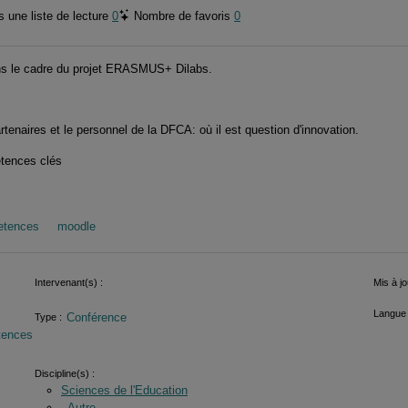
 une liste de lecture
0
Nombre de favoris
0
ns le cadre du projet ERASMUS+ Dilabs.
tenaires et le personnel de la DFCA: où il est question d'innovation.
étences clés
etences
moodle
Intervenant(s) :
Mis à jo
Langue 
Conférence
Type :
tences
Discipline(s) :
Sciences de l'Education
_Autre