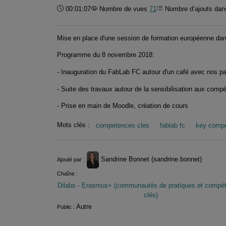
Durée :
00:01:07
Nombre de vues
71
Nombre d’ajouts dans
Mise en place d'une session de formation européenne da
Programme du 8 novembre 2018:
- Inauguration du FabLab FC autour d'un café avec nos par
- Suite des travaux autour de la sensibilisation aux comp
- Prise en main de Moodle, création de cours
Mots clés :
competences cles
fablab fc
key comp
Informations
Sandrine Bonnet (sandrine.bonnet)
Ajouté par :
Chaîne :
Dilabs - Erasmus+ (communautés de pratiques et compé
clés)
Autre
Public :