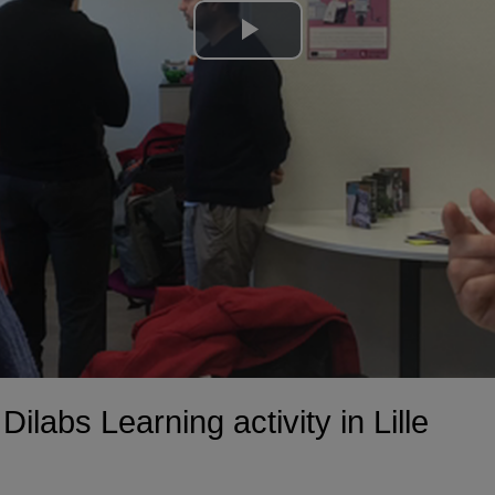
Lire
la
vidéo
labs Learning activity in Lille