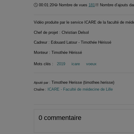
Durée :
00:01:20
Nombre de vues
181
Nombre d’ajouts dan
Vidéo produite par le service ICARE de la faculté de méde
Chef de projet : Christian Delsol
Cadreur : Edouard Latour - Timothée Hérissé
Monteur : Timothée Hérissé
Mots clés :
2019
icare
voeux
Informations
Timothee Herisse (timothee.herisse)
Ajouté par :
ICARE - Faculté de médecine de Lille
Chaîne :
0 commentaire