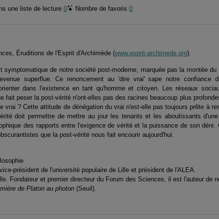
s une liste de lecture
0
Nombre de favoris
0
es, Éruditions de l'Esprit d'Archimède (
www.esprit-archimede.org
).
est symptomatique de notre société post-moderne, marquée pas la montée du r
 devenue superflue. Ce renoncement au 'dire vrai' sape notre confiance 
'orienter dans l'existence en tant qu'homme et citoyen. Les réseaux socia
 fait peser la post-vérité n'ont-elles pas des racines beaucoup plus profonde
e vrai ? Cette attitude de dénégation du vrai n'est-elle pas toujours prête à r
rité doit permettre de mettre au jour les tenants et les aboutissants d'une t
osophique des rapports entre l'exigence de vérité et la puissance de son déni. 
curantistes que la post-vérité nous fait encourir aujourd'hui.
ilosophie
ice-président de l'université populaire de Lille et président de l'ALEA.
ille. Fondateur et premier directeur du Forum des Sciences, il est l'auteur d
lumière de Platon au photon
(Seuil).