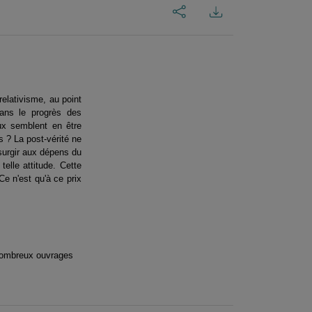
elativisme, au point
dans le progrès des
ux semblent en être
s ? La post-vérité ne
esurgir aux dépens du
elle attitude. Cette
Ce n'est qu'à ce prix
e nombreux ouvrages