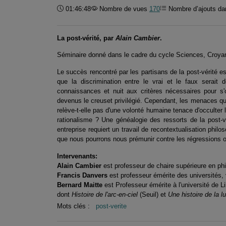
Durée :
01:46:48
Nombre de vues
170
Nombre d’ajouts dan
La post-vérité, par
Alain Cambier
.
Séminaire donné dans le cadre du cycle Sciences, Croyanc
Le succès rencontré par les partisans de la post-vérité 
que la discrimination entre le vrai et le faux serait
connaissances et nuit aux critères nécessaires pour s
devenus le creuset privilégié. Cependant, les menaces que
relève-t-elle pas d'une volonté humaine tenace d'occulter l
rationalisme ? Une généalogie des ressorts de la post-vé
entreprise requiert un travail de recontextualisation phil
que nous pourrons nous prémunir contre les régressions obs
Intervenants:
Alain Cambier
est professeur de chaire supérieure en ph
Francis Danvers
est professeur émérite des universités, v
Bernard Maitte
est Professeur émérite à l'université de L
dont
Histoire de l'arc-en-ciel
(Seuil) et
Une histoire de la 
Mots clés :
post-verite