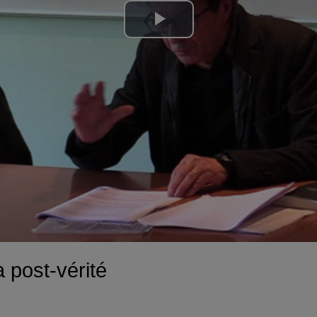
Lire
la
vidéo
 post-vérité