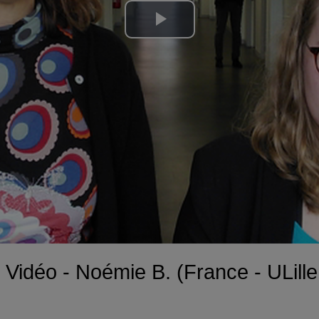
Lire
la
vidéo
idéo - Noémie B. (France - ULill