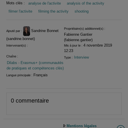
Mots clés :
analyse de l'activite
analysis of the activity
filmer l'activite
filming the activity
shooting
Informations
Propriétaire(s) additionnel(s) :
Sandrine Bonnet
Ajouté par :
Fabienne Gantier
(sandrine.bonnet)
(fabienne.gantier)
4 novembre 2019
Intervenant(s) :
Mis à jour le :
12:23
Chaîne :
Interview
Type :
Dilabs - Erasmus+ (communautés
de pratiques et compétences clés)
Français
Langue principale :
0 commentaire
Mentions légales