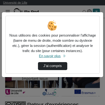
Université de Lille
Lille.Pod
Rechercher 
Accueil
Vidéos
Retour d'expériences - Filmer l'activité (pa…
Nous utilisons des cookies pour personnaliser l’affichage
(barre de menu de droite, mode sombre ou dyslexie
etc.), gérer la session (authentification) et analyser le
trafic du site (pour certaines instances).
En savoir plus
J’ai compris
Lire
la
vidéo
Retour d'expériences -